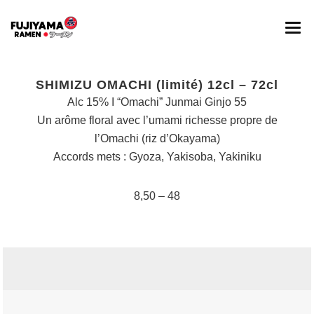
ACCUEIL
SHIMIZU OMACHI (limité) 12cl – 72cl
A PROPOS
Alc 15% I “Omachi” Junmai Ginjo 55
Un arôme floral avec l’umami richesse propre de
MENU
l’Omachi (riz d’Okayama)
Accords mets : Gyoza, Yakisoba, Yakiniku
BOISSONS
BLOG
8,50 – 48
RESERVATION