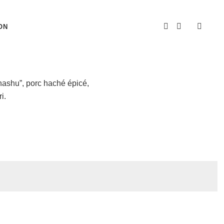
ON
chashu”, porc haché épicé,
i.