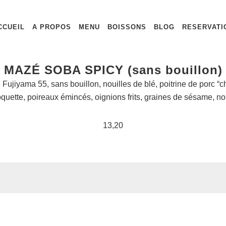
CCUEIL
A PROPOS
MENU
BOISSONS
BLOG
RESERVATI
MAZÉ SOBA SPICY (sans bouillon)
Fujiyama 55, sans bouillon, nouilles de blé, poitrine de porc “
oquette, poireaux émincés, oignions frits, graines de sésame, nor
13,20