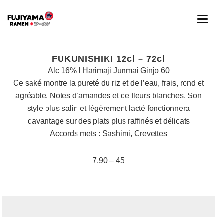
ACCUEIL
FUKUNISHIKI 12cl – 72cl
A PROPOS
Alc 16% I Harimaji Junmai Ginjo 60
Ce saké montre la pureté du riz et de l’eau, frais, rond et
MENU
agréable. Notes d’amandes et de fleurs blanches. Son
style plus salin et légèrement lacté fonctionnera
BOISSONS
davantage sur des plats plus raffinés et délicats
BLOG
Accords mets : Sashimi, Crevettes
RESERVATION
7,90 – 45